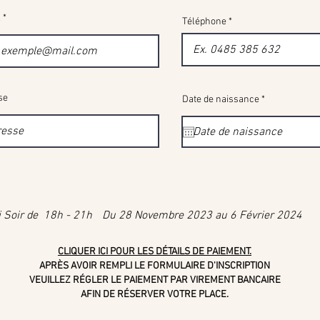
l
Téléphone
se
r
Date de naissance
*
e
q
u
i
r
e
d
i Soir de 18h - 21h Du 28 Novembre 2023 au 6 Février 2024
CLIQUER ICI POUR LES DÉTAILS DE PAIEMENT.
APRÈS AVOIR REMPLI
LE FORMULAIRE D'INSCRIPTION
VEUILLEZ RÉGLER LE PAIEMENT PAR VIREMENT BANCAIRE
AFIN DE RÉSERVER VOTRE PLACE.